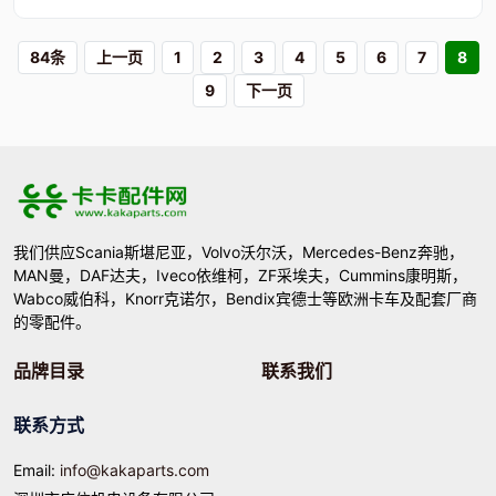
84条
上一页
1
2
3
4
5
6
7
8
9
下一页
我们供应Scania斯堪尼亚，Volvo沃尔沃，Mercedes-Benz奔驰，
MAN曼，DAF达夫，Iveco依维柯，ZF采埃夫，Cummins康明斯，
Wabco威伯科，Knorr克诺尔，Bendix宾德士等欧洲卡车及配套厂商
的零配件。
品牌目录
联系我们
联系方式
Email:
info@kakaparts.com